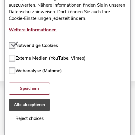
auszuwerten. Nähere Informationen finden Sie in unseren
Trifft voll und ganz zu
Datenschutzhinweisen. Dort können Sie auch Ihre
Cookie-Einstellungen jederzeit ändern.
Kann ich nicht beurteilen
Weitere Informationen
CC BY-NC-SA 3.0 DE
PL 2023, modifiziert nach ines.bildung-rp.de
Notwendige Cookies
Externe Medien (YouTube, Vimeo)
Webanalyse (Matomo)
Speichern
Impressum
Alle akzeptieren
Datenschutzerklärung
Reject choices
Nutzungsvereinbarung