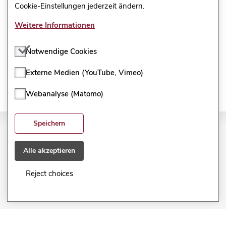
Cookie-Einstellungen jederzeit ändern.
zugänglich sind?
Weitere Informationen
16. Wo kann ich eine Umfrage
löschen?
Notwendige Cookies
Externe Medien (YouTube, Vimeo)
Webanalyse (Matomo)
Speichern
Impressum
Alle akzeptieren
Datenschutzerklärung
Reject choices
Nutzungsvereinbarung